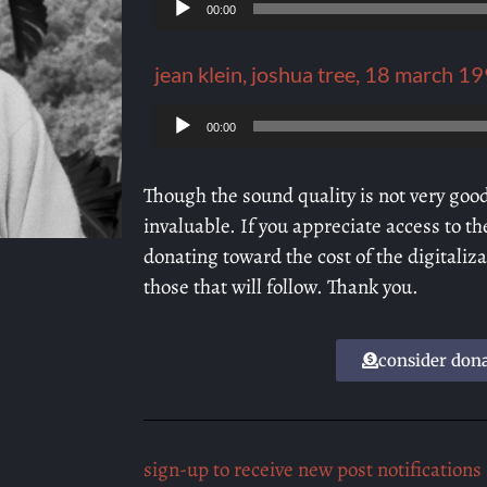
Lecteur
00:00
audio
jean klein, joshua tree, 18 march 19
Lecteur
00:00
audio
Though the sound quality is not very good
invaluable. If you appreciate access to t
donating toward the cost of the digitaliza
those that will follow. Thank you.
consider don
sign-up to receive new post notifications