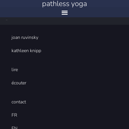
pathless yoga
loop for event
joan ruvinsky
kathleen knipp
lire
écouter
contact
FR
EN